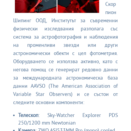
Скор
пион
Шипинг ООД
, Институтът за съвременни
физически изследвания разполага със
система за астрофотография и наблюдения
на променливи звезди или други
астрономически обекти с цел фотометрия.
Оборудването се използва активно, като с
негова помощ се генерират редовно данни
за международната астрономическа база
данни AAVSO (
The American Association of
Variable Star Observers
) и се състои от
следните основни компоненти:
Телескоп
: Sky-Watcher Explorer PDS
250/1200 mm Newtonian