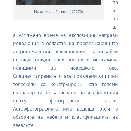
по
лз
Мъглявината Пеликан (IC5070)
ва
щ
а удължено време на експозиция, направи
революция в областта на професионалните
астрономически изследвания, записвайки
стотици хиляди нови звезди и мъглявини,
невидими за човешкото око.
Специализираните и все по-големи оптични
телескопи са конструирани като големи
фотоапарати за записване на изображения
върху фотографски плаки.
Астрофотографията има водеща роля в
обзорите на небето и класификацията на
звездите.