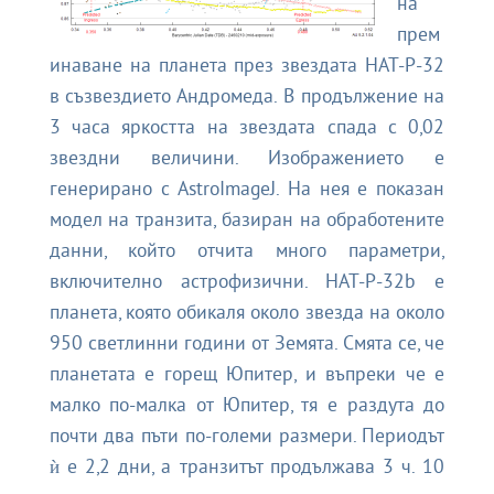
на
прем
инаване на планета през звездата HAT-P-32
в съзвездието Андромеда. В продължение на
3 часа яркостта на звездата спада с 0,02
звездни величини. Изображението е
генерирано с AstroImageJ. На нея е показан
модел на транзита, базиран на обработените
данни, който отчита много параметри,
включително астрофизични. HAT-P-32b е
планета, която обикаля около звезда на около
950 светлинни години от Земята. Смята се, че
планетата е горещ Юпитер, и въпреки че е
малко по-малка от Юпитер, тя е раздута до
почти два пъти по-големи размери. Периодът
ѝ е 2,2 дни, а транзитът продължава 3 ч. 10