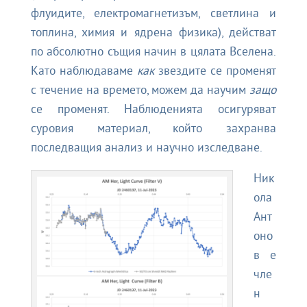
флуидите, електромагнетизъм, светлина и
топлина, химия и ядрена физика), действат
по абсолютно същия начин в цялата Вселена.
Като наблюдаваме
как
звездите се променят
с течение на времето, можем да научим
защо
се променят. Наблюденията осигуряват
суровия материал, който захранва
последващия анализ и научно изследване.
Ник
ола
Ант
оно
в е
чле
н