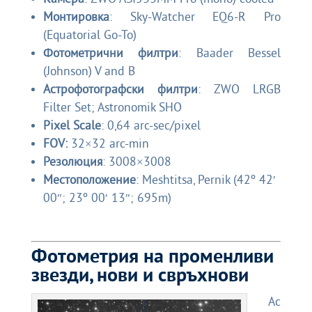
Камера
: ZWO ASI533MM Pro (mono) cooled
Монтировка
: Sky-Watcher EQ6-R Pro
(Equatorial Go-To)
Фотометрични филтри
: Baader Bessel
(Johnson) V and B
Астрофотографски филтри
: ZWO LRGB
Filter Set; Astronomik SHO
Pixel Scale
: 0,64 arc-sec/pixel
FOV:
32×32 arc-min
Резолюция
: 3008×3008
Местоположение
: Meshtitsa, Pernik (42º 42′
00″; 23º 00′ 13″; 695m)
Фотометрия на променливи
звезди, нови и свръхнови
Ас