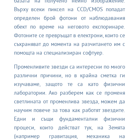
базата на получено нейно изображение.
Върху всеки пиксел на CCD/CMOS попадат
определен брой фотони от наблюдавания
обект по време на неговото експоринаре.
Фотоните се превръщат в електрони, които се
съхраняват до момента на разчитането им с
помощта на специализиран софтуер.
Променливите звезди са интересни по много
различни причини, но в крайна сметка ги
изучаваме, защото те са като физични
лаборатории. Ако разберем как се променя
светлината от променлива звезда, можем да
научим повече за това как работят звездите.
Едни и същи фундаментални физични
процеси, които действат тук, на Земята
(например гравитация, механика на