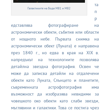
та
Галактиките на Боде M81 и M82
п
р
едставлява фотографиране на
астрономически обекти, събития или области
от нощното небе. Първата снимка на
астрономически обект (Луната) е направена
през 1840 г., но едва в края на XIX в.
напредъкът на технологиите позволява
детайлна звездна фотография. Освен че
може да записва детайли на отдалечени
обекти като Луната, Слънцето и планетите,
съвременната астрофотография има
възможност да изобразява невидими за
човешкото око обекти като слаби звезди,
мъглявини и галактики. Това се постига чрез