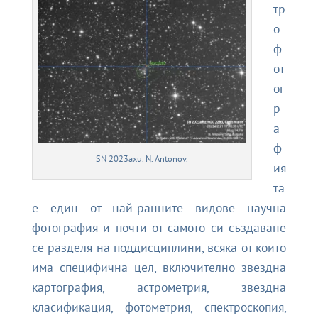
тр
о
ф
от
ог
р
а
ф
SN 2023axu. N. Antonov.
ия
та
е един от най-ранните видове научна
фотография и почти от самото си създаване
се разделя на поддисциплини, всяка от които
има специфична цел, включително звездна
картография, астрометрия, звездна
класификация, фотометрия, спектроскопия,