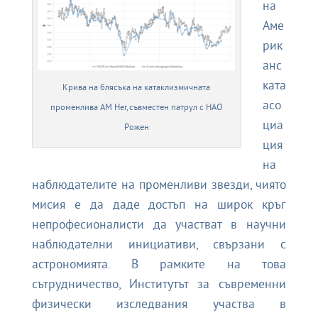
на
Аме
рик
анс
ката
Крива на блясъка на катаклизмичната
асо
променлива AM Her, съвместен патрул с НАО
циа
Рожен
ция
на
наблюдателите на променливи звезди
, чиято
мисия е да даде достъп на широк кръг
непрофесионалисти да участват в научни
наблюдателни инициативи, свързани с
астрономията. В рамките на това
сътрудничество, Институтът за съвременни
физически изследвания участва в