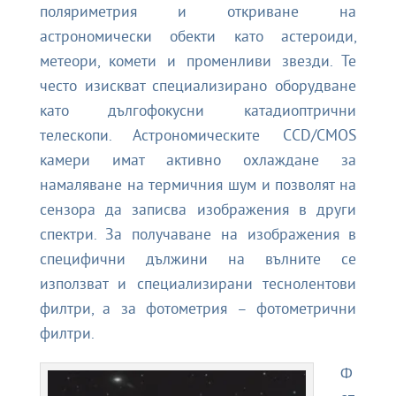
поляриметрия и откриване на
астрономически обекти като астероиди,
метеори, комети и променливи звезди. Те
често изискват специализирано оборудване
като дългофокусни катадиоптрични
телескопи. Астрономическите CCD/CMOS
камери имат активно охлаждане за
намаляване на термичния шум и позволят на
сензора да записва изображения в други
спектри. За получаване на изображения в
специфични дължини на вълните се
използват и специализирани теснолентови
филтри, а за фотометрия – фотометрични
филтри.
Ф