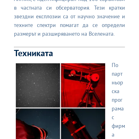
в частната си обсерватория. Тези кратки
звездни експлозии са от научно значение и
техните спектри помагат да се определи
размерът и разширяването на Вселената.
Техниката
По
парт
ньор
ска
прог
рама
с
фирм
а