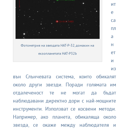
ит
е
са
пл
а
н
Фотометрия на звездата HAT-P-32, домакин на
ет
екзопланетата HAT-P32b
и
из
вън Слънчевата система, които обикалят
около други звезди. Поради голямата им
отдалеченост те не могат да бъдат
наблюдавани директно дори с най-мощните
инструменти. Използват се косвени методи.
Например, ако планета, обикаляща около
звезда, се окаже между наблюдателя и