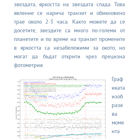
звездата, яркостта на звездата спада. Това
явление се нарича транзит и обикновено
трае около 2-3 часа. Както можете да се
досетите, звездите са много по-големи от
планетите и по време на транзит промените
в яркостта са незабележими за окото, но
могат да бъдат открити чрез прецизна
фотометрия.
Граф
иката
изоб
разя
ва
моме
нта