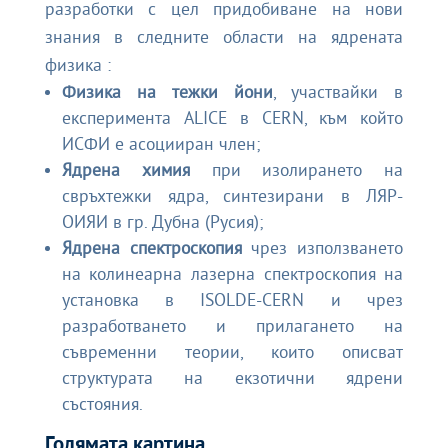
разработки с цел придобиване на нови
знания в следните области на ядрената
физика :
Физика на тежки йони
, участвайки в
експеримента ALICE в CERN
, към който
ИСФИ е асоцииран член;
Ядрена химия
при изолирането на
свръхтежки ядра, синтезирани в
ЛЯР-
ОИЯИ в гр. Дубна
(Русия);
Ядрена спектроскопия
чрез използването
на
колинеарна лазерна спектроскопия на
установка в ISOLDE-CERN
и чрез
разработването и прилагането на
съвременни теории, които описват
структурата на екзотични ядрени
състояния.
Голямата картина