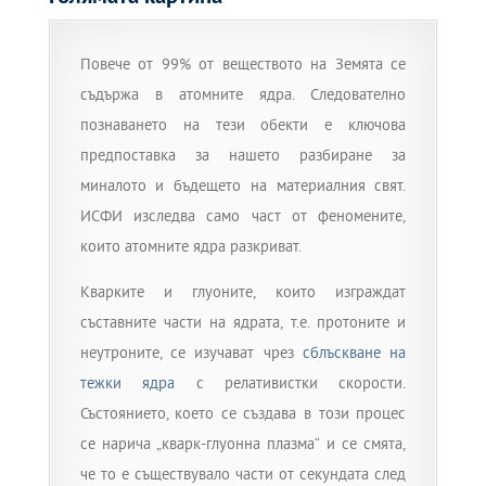
Повече от 99% от веществото на Земята се
съдържа в атомните ядра. Следователно
познаването на тези обекти е ключова
предпоставка за нашето разбиране за
миналото и бъдещето на материалния свят.
ИСФИ изследва само част от феномените,
които атомните ядра разкриват.
Кварките и глуоните, които изграждат
съставните части на ядрата, т.е. протоните и
неутроните, се изучават чрез
сблъскване на
тежки ядра
с релативистки скорости.
Състоянието, което се създава в този процес
се нарича „кварк-глуонна плазма“ и се смята,
че то е съществувало части от секундата след