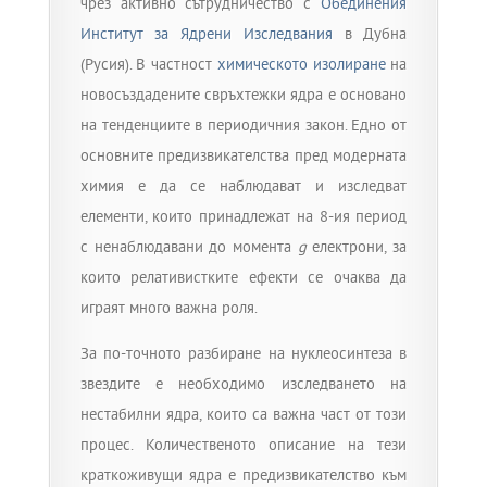
чрез активно сътрудничество с
Обединения
Институт за Ядрени Изследвания
в Дубна
(Русия). В частност
химическото изолиране
на
новосъздадените свръхтежки ядра е основано
на тенденциите в периодичния закон. Едно от
основните предизвикателства пред модерната
химия е да се наблюдават и изследват
елементи, които принадлежат на 8-ия период
с ненаблюдавани до момента
g
електрони, за
които релативистките ефекти се очаква да
играят много важна роля.
За по-точното разбиране на нуклеосинтеза в
звездите е необходимо изследването на
нестабилни ядра, които са важна част от този
процес.
Количественото описание на тези
краткоживущи ядра е предизвикателство към